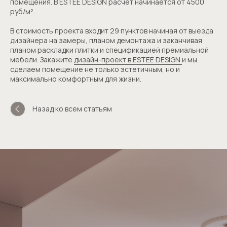
помещения. В ESTEE DESIGN расчет начинается от 4500
руб/м².
В стоимость проекта входит 29 пунктов начиная от выезда
дизайнера на замеры, планом демонтажа и заканчивая
планом раскладки плитки и спецификацией премиальной
мебели. Закажите
дизайн-проект в ESTEE DESIGN
и мы
сделаем помещение не только эстетичным, но и
максимально комфортным для жизни.
Соглашаюсь с
политикой конфиденциальности
Назад ко всем статьям
Отправить