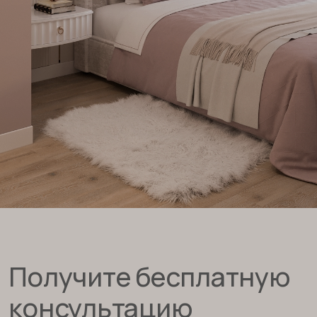
telegram
inst.
youtube
Офис в Москве:
Фридриха Энгельса 75 стр.20, офис 304
Политика конфиденциальности
Создание сайта — slepushkina.ru