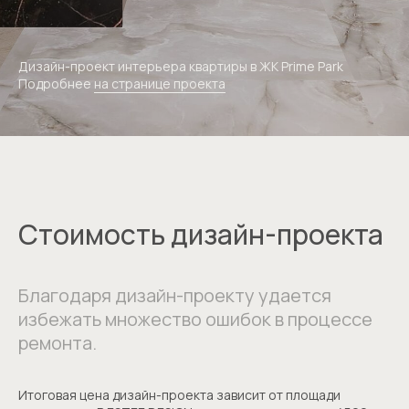
Дизайн-проект интерьера квартиры в ЖК Prime Park
Подробнее
на странице проекта
Стоимость дизайн-проекта
Благодаря дизайн-проекту удается
Получите бесплатную
избежать множество ошибок в процессе
консультацию
ремонта.
Оставьте свои контакты и мы свяжемся с вами
Итоговая цена дизайн-проекта зависит от площади
для обсуждения проекта